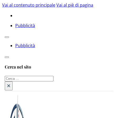
Vai al contenuto principale
Vai al piè di pagina
Pubblicità
Pubblicità
Cerca nel sito
Cerca
×