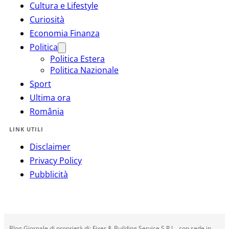
Cultura e Lifestyle
Curiosità
Economia Finanza
Politica
Politica Estera
Politica Nazionale
Sport
Ultima ora
România
LINK UTILI
Disclaimer
Privacy Policy
Pubblicità
Blog Giornale di proprietà di: Fixer & Building Service S.R.L., con sede in