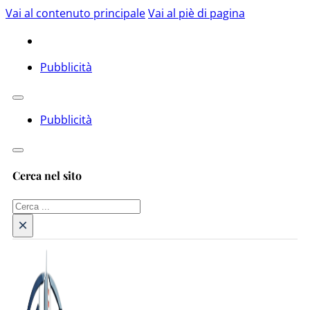
Vai al contenuto principale
Vai al piè di pagina
Pubblicità
Pubblicità
Cerca nel sito
Cerca
×