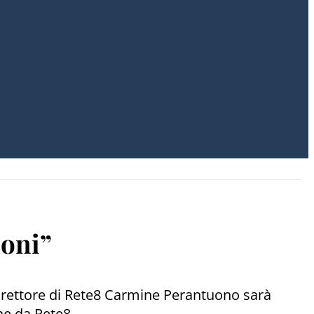
ioni”
direttore di Rete8 Carmine Perantuono sarà
ene da Rete8.