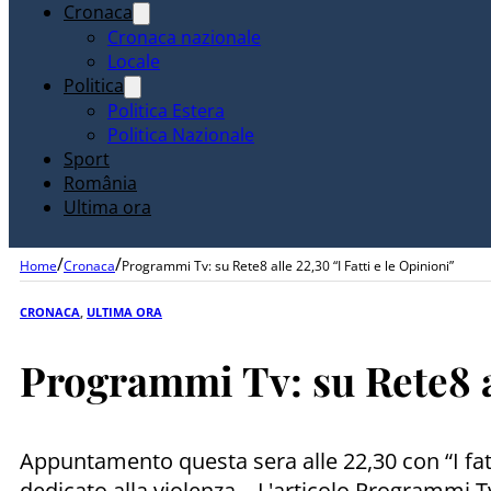
Cronaca
Cronaca nazionale
Locale
Politica
Politica Estera
Politica Nazionale
Sport
România
Ultima ora
/
/
Home
Cronaca
Programmi Tv: su Rete8 alle 22,30 “I Fatti e le Opinioni”
CRONACA
,
ULTIMA ORA
Programmi Tv: su Rete8 al
Appuntamento questa sera alle 22,30 con “I fat
dedicato alla violenza... L'articolo Programmi Tv