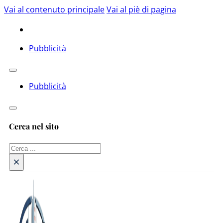
Vai al contenuto principale
Vai al piè di pagina
Pubblicità
Pubblicità
Cerca nel sito
Cerca
×