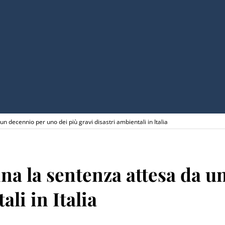
un decennio per uno dei più gravi disastri ambientali in Italia
ina la sentenza attesa da 
ali in Italia