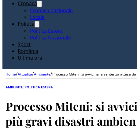
Cronaca
Cronaca nazionale
Locale
Politica
Politica Estera
Politica Nazionale
Sport
România
Ultima ora
/
/
/
Home
Attualità
Ambiente
Processo Miteni: si avvicina la sentenza attesa da 
AMBIENTE
,
POLITICA ESTERA
Processo Miteni: si avvic
più gravi disastri ambient