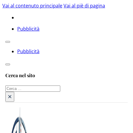
Vai al contenuto principale
Vai al piè di pagina
Pubblicità
Pubblicità
Cerca nel sito
Cerca
×