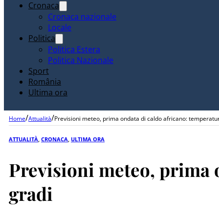
Cronaca
Cronaca nazionale
Locale
Politica
Politica Estera
Politica Nazionale
Sport
România
Ultima ora
/
/
Home
Attualità
Previsioni meteo, prima ondata di caldo africano: temperatur
ATTUALITÀ
,
CRONACA
,
ULTIMA ORA
Previsioni meteo, prima o
gradi