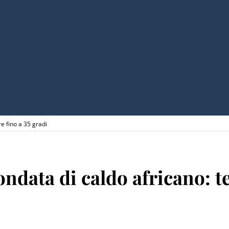
e fino a 35 gradi
ndata di caldo africano: t