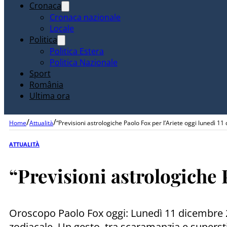
Cronaca
Cronaca nazionale
Locale
Politica
Politica Estera
Politica Nazionale
Sport
România
Ultima ora
/
/
Home
Attualità
“Previsioni astrologiche Paolo Fox per l’Ariete oggi lunedì 1
ATTUALITÀ
“Previsioni astrologiche 
Oroscopo Paolo Fox oggi: Lunedì 11 dicembre 202
zodiacale. Un gesto, tra scaramanzia e supersti