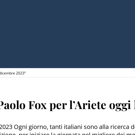
1 dicembre 2023”
Paolo Fox per l’Ariete oggi
3 Ogni giorno, tanti italiani sono alla ricerca d
zione, per iniziare la giornata nel migliore dei m