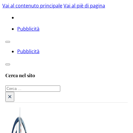
Vai al contenuto principale
Vai al piè di pagina
Pubblicità
Pubblicità
Cerca nel sito
Cerca
×