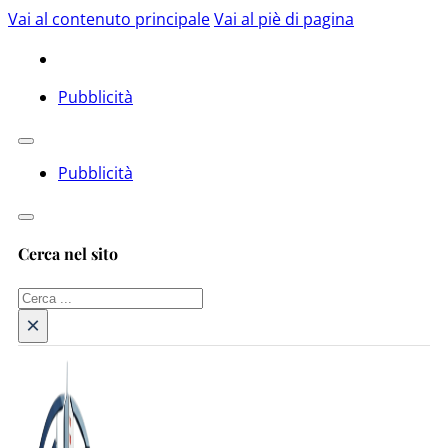
Vai al contenuto principale
Vai al piè di pagina
Pubblicità
Pubblicità
Cerca nel sito
Cerca
×