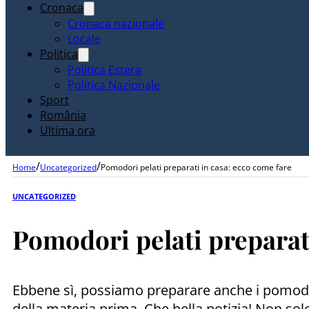
Cronaca
Cronaca nazionale
Locale
Politica
Politica Estera
Politica Nazionale
Sport
România
Ultima ora
/
/
Home
Uncategorized
Pomodori pelati preparati in casa: ecco come fare
UNCATEGORIZED
Pomodori pelati preparati
Ebbene sì, possiamo preparare anche i pomodori
della materia prima. Che bella notizia! Non solo