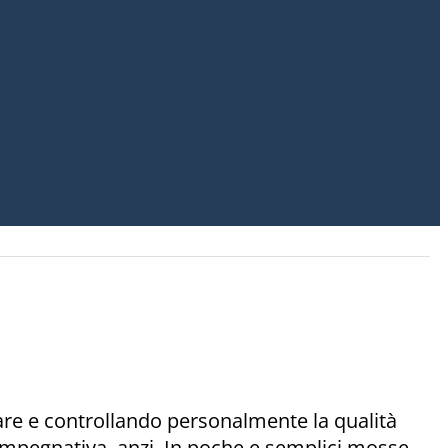
are e controllando personalmente la qualità
o impegnativa, anzi. In poche e semplici mosse,