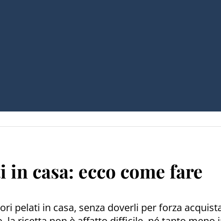
 in casa: ecco come fare
 pelati in casa, senza doverli per forza acquist
, la ricetta non è affatto difficile, né tanto men