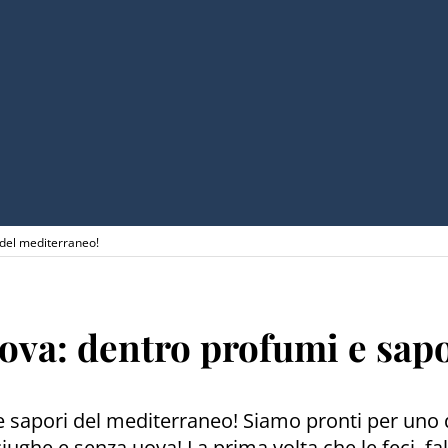
 del mediterraneo!
uova: dentro profumi e sap
 sapori del mediterraneo! Siamo pronti per uno d
iughe e senza uova! La prima volta che le feci, fall