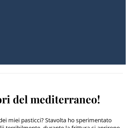
ori del mediterraneo!
ei miei pasticci? Stavolta ho sperimentato
ii terribilmente. durante la frittura si aprirono