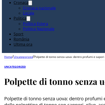
Cronaca
Cronaca nazionale
Locale
Politica
Politica Estera
Politica Nazionale
Sport
România
Ultima ora
/
/
Home
Uncategorized
Polpette di tonno senza uova: dentro profumi e sapori
UNCATEGORIZED
Polpette di tonno senza 
Polpette di tonno senza uova: dentro profumi e
delle polpettine di tonno con capperi, olive, acc