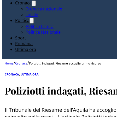
Cronaca
Cronaca nazionale
Locale
Politica
Politica Estera
Politica Nazionale
Sport
România
Ultima ora
/
/
Home
Cronaca
Poliziotti indagati, Riesame accoglie primo ricorso
CRONACA
,
ULTIMA ORA
Poliziotti indagati, Ries
Il Tribunale del Riesame dell’Aquila ha accoglio i
coinvolto nella maxi... L'articolo Poliziotti in