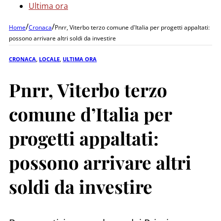
Ultima ora
/
/
Home
Cronaca
Pnrr, Viterbo terzo comune d'Italia per progetti appaltati:
possono arrivare altri soldi da investire
CRONACA
,
LOCALE
,
ULTIMA ORA
Pnrr, Viterbo terzo
comune d’Italia per
progetti appaltati:
possono arrivare altri
soldi da investire