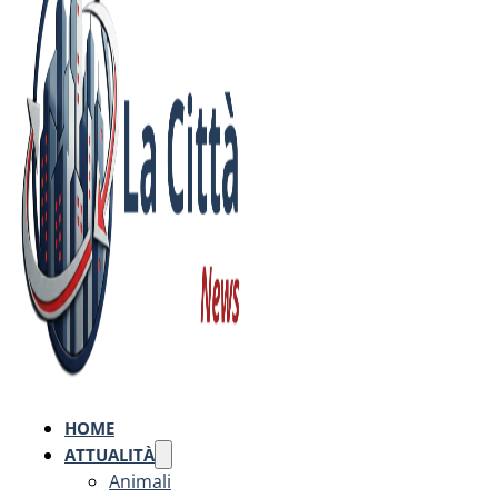
HOME
ATTUALITÀ
Animali