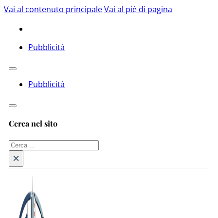
Vai al contenuto principale
Vai al piè di pagina
Pubblicità
Pubblicità
Cerca nel sito
Cerca
×