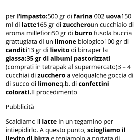
per
l’impasto:
500 gr di
farina
002
uova
150
ml di
latte
165 gr di
zucchero
un cucchiaio di
aroma millefiori50 gr di
burro
fusola buccia
grattugiata di un
limone
biologico100 gr di
canditi
13 gr di
lievito
di birraper la
glassa:
35 gr di albumi pastorizzati
(comprati in tetrapak al supermercato)3 – 4
cucchiai di
zucchero
a veloqualche goccia di
di succo di
limone
q.b. di
confettini
colorati.
Il procedimento
Pubblicità
Scaldiamo il
latte
in un tegamino per
intiepidirlo. A questo punto,
sciogliamo il
lievito di birra
e teniamolo a portata di