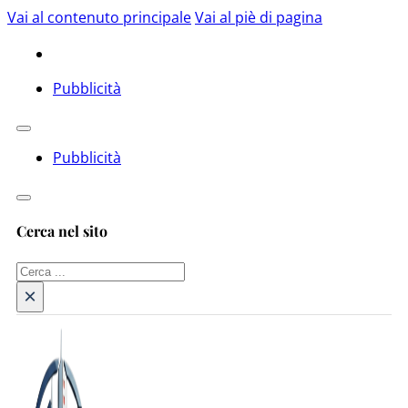
Vai al contenuto principale
Vai al piè di pagina
Pubblicità
Pubblicità
Cerca nel sito
Cerca
×