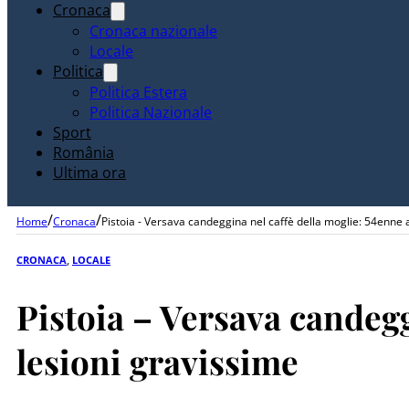
Cronaca
Cronaca nazionale
Locale
Politica
Politica Estera
Politica Nazionale
Sport
România
Ultima ora
/
/
Home
Cronaca
Pistoia - Versava candeggina nel caffè della moglie: 54enne 
CRONACA
,
LOCALE
Pistoia – Versava candegg
lesioni gravissime