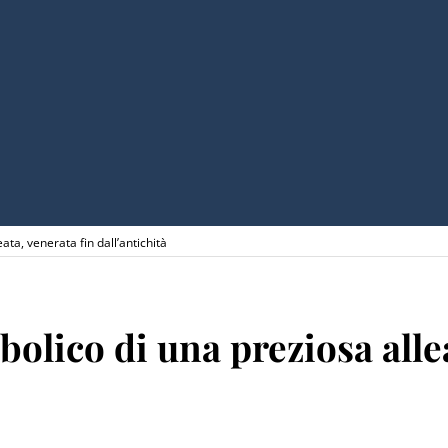
eata, venerata fin dall’antichità
mbolico di una preziosa alle