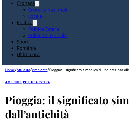
Cronaca
Cronaca nazionale
Locale
Politica
Politica Estera
Politica Nazionale
Sport
România
Ultima ora
/
/
/
Home
Attualità
Ambiente
Pioggia: il significato simbolico di una preziosa all
AMBIENTE
,
POLITICA ESTERA
Pioggia: il significato si
dall’antichità