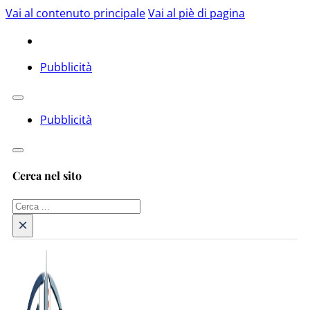
Vai al contenuto principale
Vai al piè di pagina
Pubblicità
Pubblicità
Cerca nel sito
Cerca
×