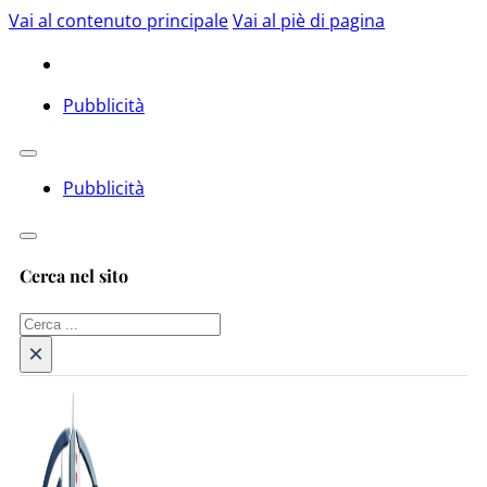
Vai al contenuto principale
Vai al piè di pagina
Pubblicità
Pubblicità
Cerca nel sito
Cerca
×