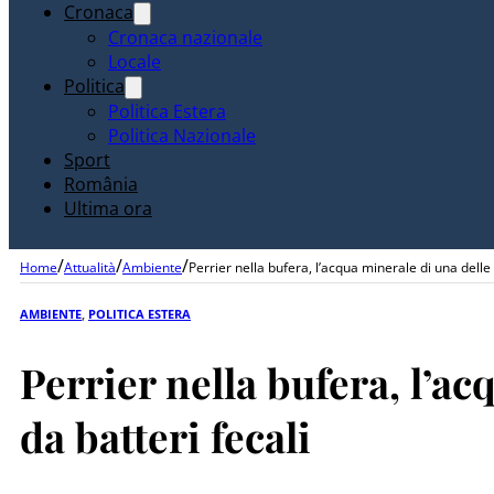
Cronaca
Cronaca nazionale
Locale
Politica
Politica Estera
Politica Nazionale
Sport
România
Ultima ora
/
/
/
Home
Attualità
Ambiente
Perrier nella bufera, l’acqua minerale di una delle
AMBIENTE
,
POLITICA ESTERA
Perrier nella bufera, l’a
da batteri fecali