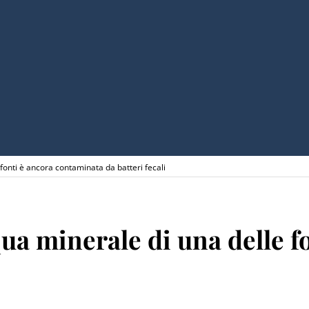
 fonti è ancora contaminata da batteri fecali
cqua minerale di una delle 