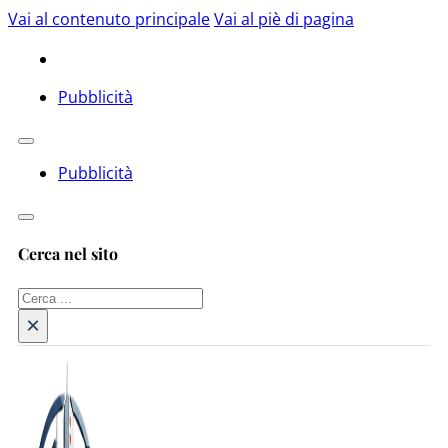
Vai al contenuto principale
Vai al piè di pagina
Pubblicità
Pubblicità
Cerca nel sito
Cerca
×