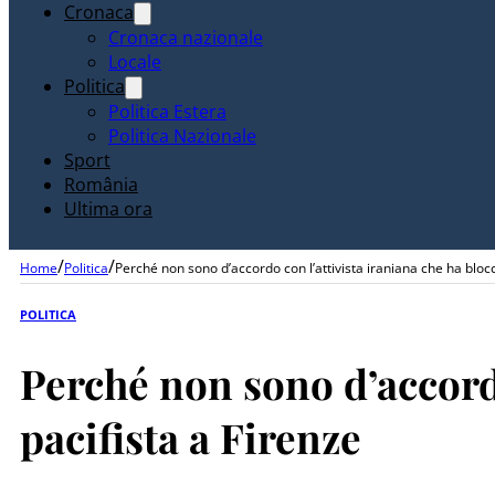
Cronaca
Cronaca nazionale
Locale
Politica
Politica Estera
Politica Nazionale
Sport
România
Ultima ora
/
/
Home
Politica
Perché non sono d’accordo con l’attivista iraniana che ha blocc
POLITICA
Perché non sono d’accordo
pacifista a Firenze