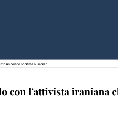
ato un corteo pacifista a Firenze
 con l’attivista iraniana 