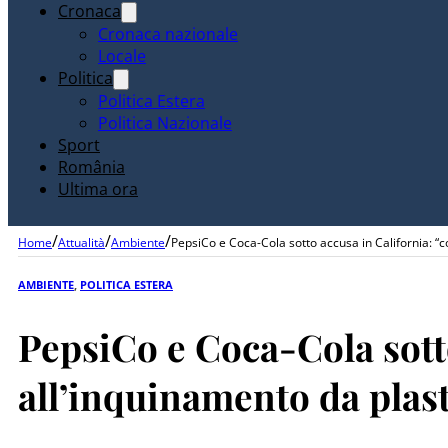
Cronaca
Cronaca nazionale
Locale
Politica
Politica Estera
Politica Nazionale
Sport
România
Ultima ora
/
/
/
Home
Attualità
Ambiente
PepsiCo e Coca-Cola sotto accusa in California: “
AMBIENTE
,
POLITICA ESTERA
PepsiCo e Coca-Cola sott
all’inquinamento da plas