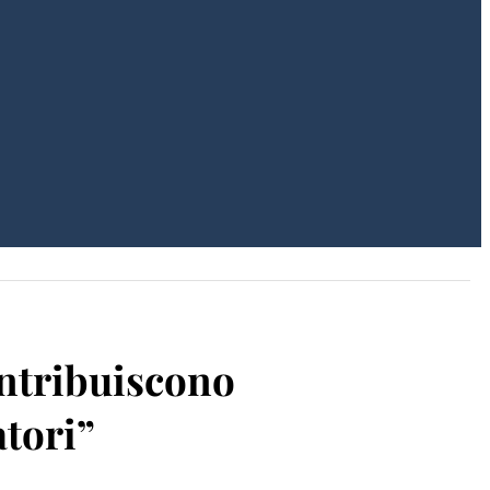
ontribuiscono
tori”