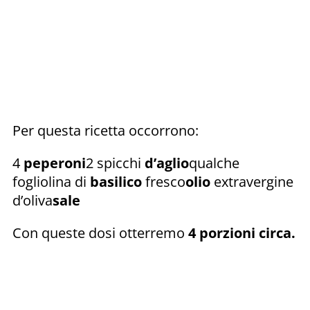
Per questa ricetta occorrono:
4
peperoni
2 spicchi
d’aglio
qualche
fogliolina di
basilico
fresco
olio
extravergine
d’oliva
sale
Con queste dosi otterremo
4 porzioni circa.