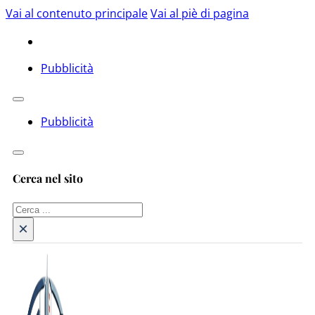
Vai al contenuto principale
Vai al piè di pagina
Pubblicità
Pubblicità
Cerca nel sito
Cerca
×