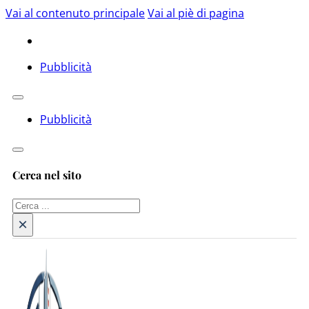
Vai al contenuto principale
Vai al piè di pagina
Pubblicità
Pubblicità
Cerca nel sito
Cerca
×