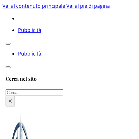
Vai al contenuto principale
Vai al piè di pagina
Pubblicità
Pubblicità
Cerca nel sito
Cerca
×