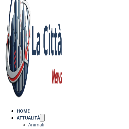
HOME
ATTUALITÀ
Animali