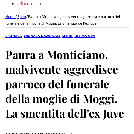
Ultima ora
/
/
Home
Sport
Paura a Monticiano, malvivente aggredisce parroco del
funerale della moglie di Moggi. La smentita dell'ex Juve
CRONACA
,
CRONACA NAZIONALE
,
SPORT
,
ULTIMA ORA
Paura a Monticiano,
malvivente aggredisce
parroco del funerale
della moglie di Moggi.
La smentita dell’ex Juve