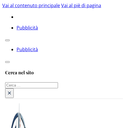
Vai al contenuto principale
Vai al piè di pagina
Pubblicità
Pubblicità
Cerca nel sito
Cerca
×