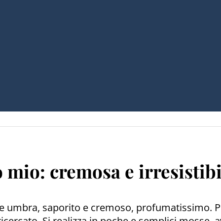
 mio: cremosa e irresistibi
zione umbra, saporito e cremoso, profumatissimo.
icercato. Si realizza in poche e semplici mosse, a