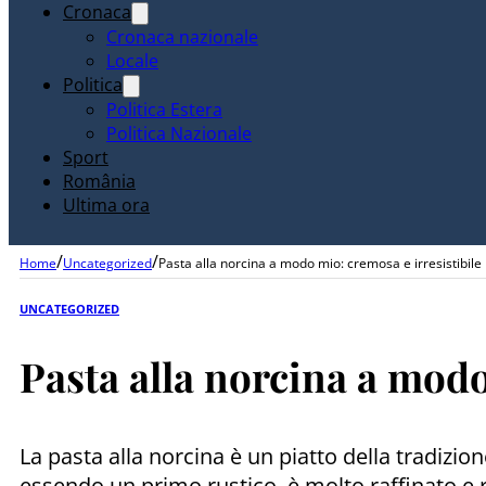
Cronaca
Cronaca nazionale
Locale
Politica
Politica Estera
Politica Nazionale
Sport
România
Ultima ora
/
/
Home
Uncategorized
Pasta alla norcina a modo mio: cremosa e irresistibile
UNCATEGORIZED
Pasta alla norcina a modo
La pasta alla norcina è un piatto della tradi
essendo un primo rustico, è molto raffinato e r