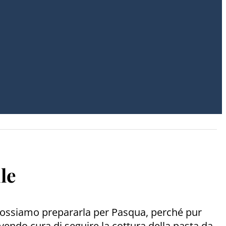
le
 Possiamo prepararla per Pasqua, perché pur
vendo cura di seguire la cottura della pasta da