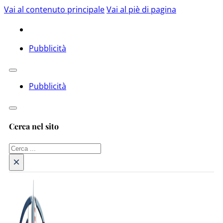
Vai al contenuto principale
Vai al piè di pagina
Pubblicità
Pubblicità
Cerca nel sito
Cerca
×