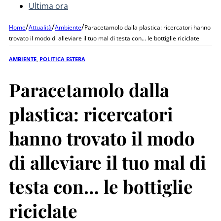
Ultima ora
/
/
/
Home
Attualità
Ambiente
Paracetamolo dalla plastica: ricercatori hanno
trovato il modo di alleviare il tuo mal di testa con… le bottiglie riciclate
AMBIENTE
,
POLITICA ESTERA
Paracetamolo dalla
plastica: ricercatori
hanno trovato il modo
di alleviare il tuo mal di
testa con… le bottiglie
riciclate