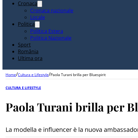
Cronaca
Cronaca nazionale
Locale
Politica
Politica Estera
Politica Nazionale
Sport
România
Ultima ora
/
/
Home
Cultura e Lifestyle
Paola Turani brilla per Bluespirit
CULTURA E LIFESTYLE
Paola Turani brilla per B
La modella e influencer è la nuova ambassador 