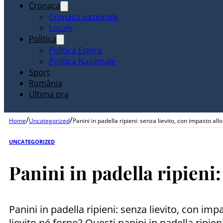
Cronaca
Cronaca nazionale
Locale
Politica
Politica Estera
Politica Nazionale
Sport
România
Ultima ora
/
/
Home
Uncategorized
Panini in padella ripieni: senza lievito, con impasto all
UNCATEGORIZED
Panini in padella ripieni:
Panini in padella ripieni: senza lievito, con im
lievito né forno? Questi panini in padella ripie