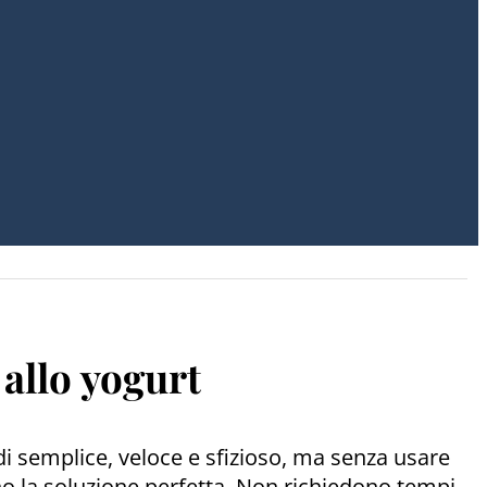
 allo yogurt
 di semplice, veloce e sfizioso, ma senza usare
ono la soluzione perfetta. Non richiedono tempi