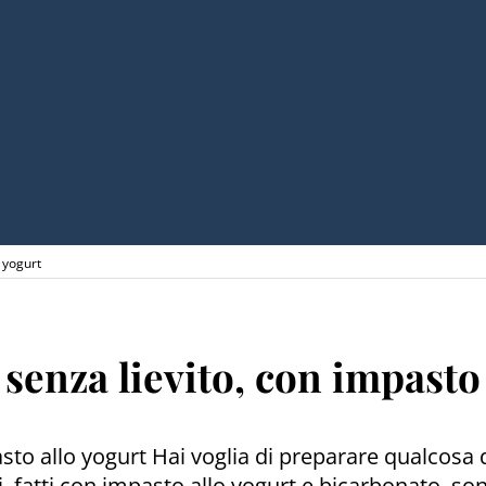
o yogurt
 senza lievito, con impasto
pasto allo yogurt Hai voglia di preparare qualcosa
ni, fatti con impasto allo yogurt e bicarbonato, s