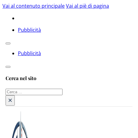
Vai al contenuto principale
Vai al piè di pagina
Pubblicità
Pubblicità
Cerca nel sito
Cerca
×