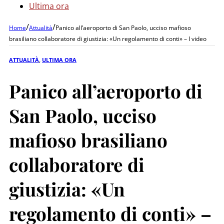
Ultima ora
/
/
Home
Attualità
Panico all’aeroporto di San Paolo, ucciso mafioso
brasiliano collaboratore di giustizia: «Un regolamento di conti» – I video
ATTUALITÀ
,
ULTIMA ORA
Panico all’aeroporto di
San Paolo, ucciso
mafioso brasiliano
collaboratore di
giustizia: «Un
regolamento di conti» –