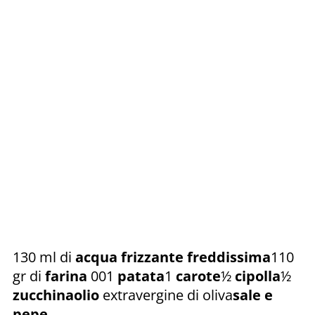
130 ml di
acqua frizzante freddissima
110
gr di
farina
001
patata
1
carote
½
cipolla
½
zucchina
olio
extravergine di oliva
sale e
pepe