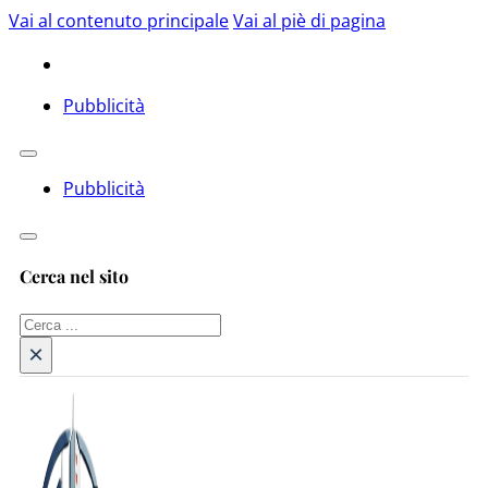
Vai al contenuto principale
Vai al piè di pagina
Pubblicità
Pubblicità
Cerca nel sito
Cerca
×