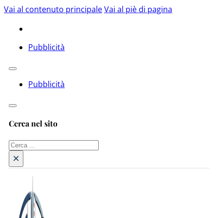
Vai al contenuto principale
Vai al piè di pagina
Pubblicità
Pubblicità
Cerca nel sito
Cerca
×