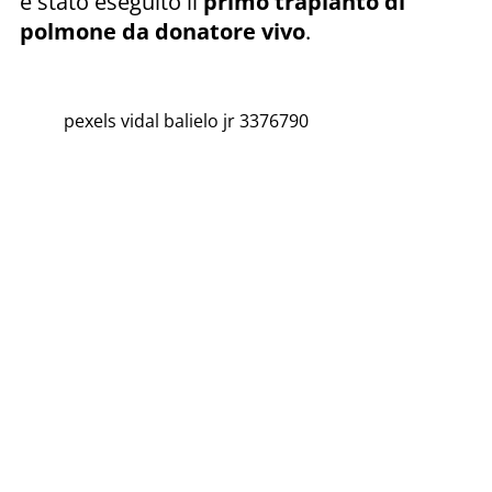
è stato eseguito il
primo trapianto di
polmone da donatore vivo
.
pexels vidal balielo jr 3376790