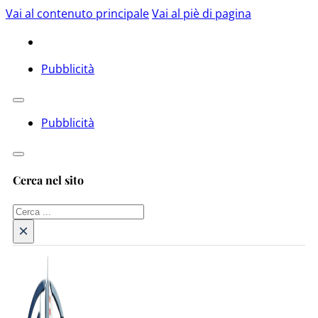
Vai al contenuto principale
Vai al piè di pagina
Pubblicità
Pubblicità
Cerca nel sito
Cerca
×