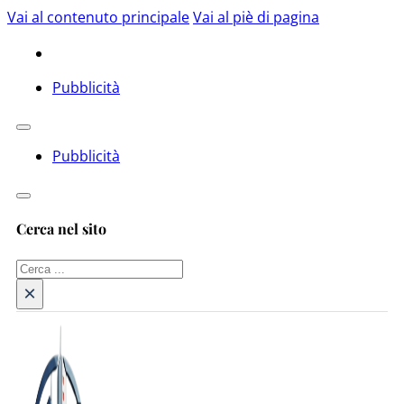
Vai al contenuto principale
Vai al piè di pagina
Pubblicità
Pubblicità
Cerca nel sito
Cerca
×