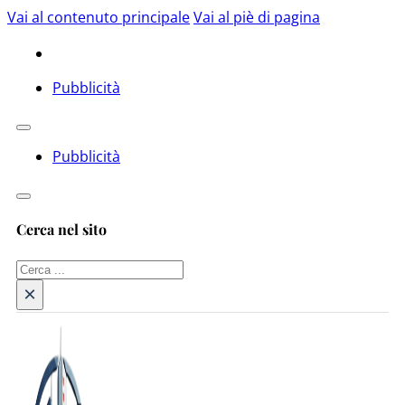
Vai al contenuto principale
Vai al piè di pagina
Pubblicità
Pubblicità
Cerca nel sito
Cerca
×