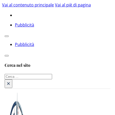
Vai al contenuto principale
Vai al piè di pagina
Pubblicità
Pubblicità
Cerca nel sito
Cerca
×