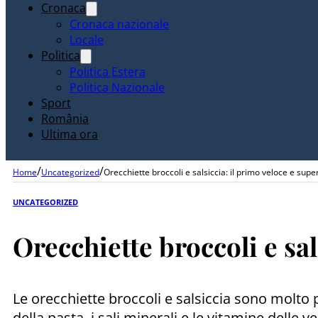
Cronaca
Cronaca nazionale
Locale
Politica
Politica Estera
Politica Nazionale
Sport
România
Ultima ora
/
/
Home
Uncategorized
Orecchiette broccoli e salsiccia: il primo veloce e supe
UNCATEGORIZED
Orecchiette broccoli e sal
Le orecchiette broccoli e salsiccia sono molto 
della pasta, i sali minerali e le vitamine delle