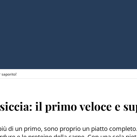
r saporito!
siccia: il primo veloce e s
più di un primo, sono proprio un piatto completo. 
 verdure e le proteine della carne. Con una sola p