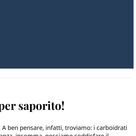
uper saporito!
A ben pensare, infatti, troviamo: i carboidrati
ietanza, insomma, possiamo soddisfare il