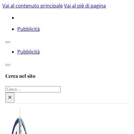
Vai al contenuto principale
Vai al piè di pagina
Pubblicità
Pubblicità
Cerca nel sito
Cerca
×