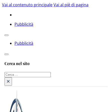
Vai al contenuto principale
Vai al piè di pagina
Pubblicità
Pubblicità
Cerca nel sito
Cerca
×