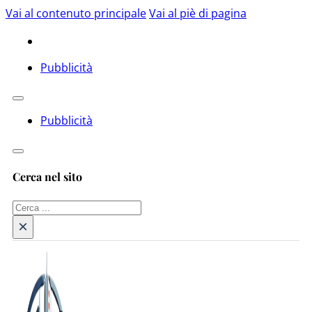
Vai al contenuto principale
Vai al piè di pagina
Pubblicità
Pubblicità
Cerca nel sito
Cerca
×