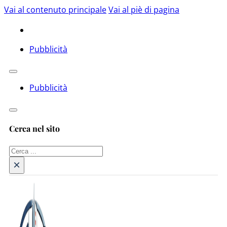
Vai al contenuto principale
Vai al piè di pagina
Pubblicità
Pubblicità
Cerca nel sito
Cerca
×