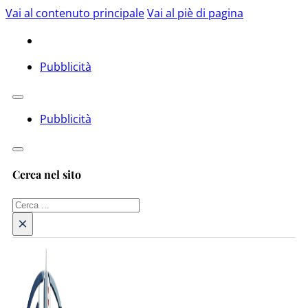
Vai al contenuto principale
Vai al piè di pagina
Pubblicità
Pubblicità
Cerca nel sito
Cerca
×