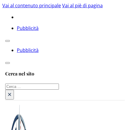
Vai al contenuto principale
Vai al piè di pagina
Pubblicità
Pubblicità
Cerca nel sito
Cerca
×