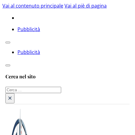
Vai al contenuto principale
Vai al piè di pagina
Pubblicità
Pubblicità
Cerca nel sito
Cerca
×