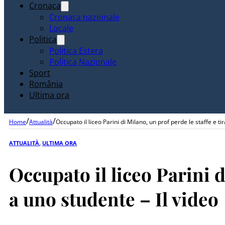
Cronaca
Cronaca nazionale
Locale
Politica
Politica Estera
Politica Nazionale
Sport
România
Ultima ora
/
/
Home
Attualità
Occupato il liceo Parini di Milano, un prof perde le staffe e t
ATTUALITÀ
,
ULTIMA ORA
Occupato il liceo Parini d
a uno studente – Il video