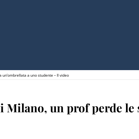
ira un’ombrellata a uno studente – Il video
i Milano, un prof perde le 