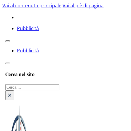
Vai al contenuto principale
Vai al piè di pagina
Pubblicità
Pubblicità
Cerca nel sito
Cerca
×