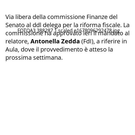
Via libera della commissione Finanze del
Senato al ddl delega per la riforma fiscale. La
FOTOA3 388287 1 scaled e1678096292478.jpg
commissione ha approvato ieri il mandato al
relatore,
Antonella Zedda
(FdI), a riferire in
Aula, dove il provvedimento è atteso la
prossima settimana.