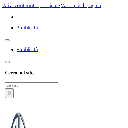
Vai al contenuto principale
Vai al piè di pagina
Pubblicità
Pubblicità
Cerca nel sito
Cerca
×