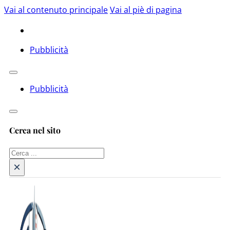
Vai al contenuto principale
Vai al piè di pagina
Pubblicità
Pubblicità
Cerca nel sito
Cerca
×